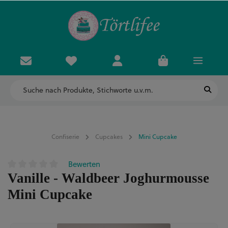
Confiserie
Cupcakes
Mini Cupcake
Bewerten
Durchschnittliche Bewertung von 0 von 5 Sternen
Vanille - Waldbeer Joghurmousse
Mini Cupcake