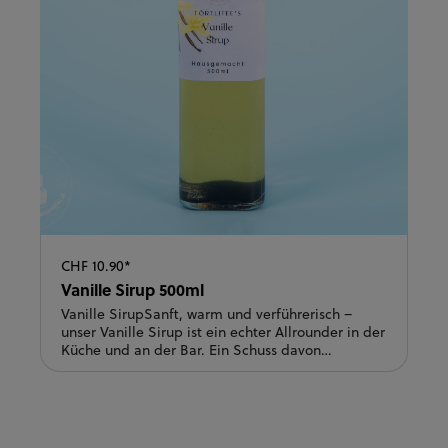
CHF 10.90*
Vanille Sirup 500ml
Vanille SirupSanft, warm und verführerisch –
unser Vanille Sirup ist ein echter Allrounder in der
Küche und an der Bar. Ein Schuss davon
verfeinert Kaffee, Cappuccino oder Latte
Macchiato, macht Desserts unwiderstehlich und
sorgt auch im Cocktailglas für das gewisse Etwas.
Ob als Topping über Gebäck, im Joghurt oder im
Drink – Vanille passt einfach immer.Ein Must-