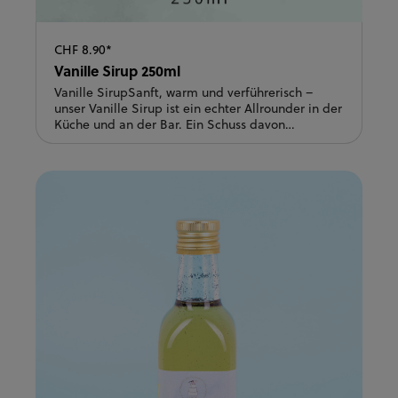
CHF 8.90*
Vanille Sirup 250ml
Vanille SirupSanft, warm und verführerisch –
unser Vanille Sirup ist ein echter Allrounder in der
Küche und an der Bar. Ein Schuss davon
verfeinert Kaffee, Cappuccino oder Latte
Macchiato, macht Desserts unwiderstehlich und
sorgt auch im Cocktailglas für das gewisse Etwas.
Ob als Topping über Gebäck, im Joghurt oder im
Drink – Vanille passt einfach immer.Ein Must-
have für alle, die es aromatisch und fein
lieben.Anwendungsmöglichkeiten: Zum
verfeinern von heissen oder kalten
Kaffespezialitäten oder für diverse Süssspeisen