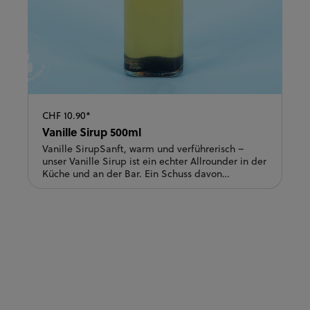
CHF 10.90*
Vanille Sirup 500ml
Vanille SirupSanft, warm und verführerisch –
unser Vanille Sirup ist ein echter Allrounder in der
Küche und an der Bar. Ein Schuss davon
verfeinert Kaffee, Cappuccino oder Latte
Macchiato, macht Desserts unwiderstehlich und
sorgt auch im Cocktailglas für das gewisse Etwas.
Ob als Topping über Gebäck, im Joghurt oder im
Drink – Vanille passt einfach immer.Ein Must-
have für alle, die es aromatisch und fein
lieben.Anwendungsmöglichkeiten: Zum
verfeinern von heissen oder kalten
Kaffespezialitäten oder für diverse Süssspeisen