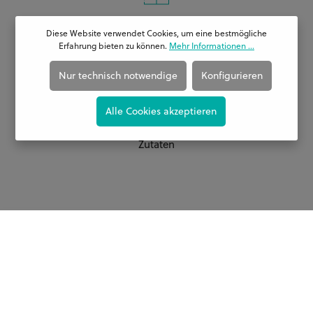
Professionelles &
Diese Website verwendet Cookies, um eine bestmögliche
kreatives Team
Erfahrung bieten zu können.
Mehr Informationen ...
Nur technisch notwendige
Konfigurieren
Alle Cookies akzeptieren
Hochwertige
Zutaten
Kontakt
Törtlifee
Fairyhouse
Tramstrasse 25
war am 24. September