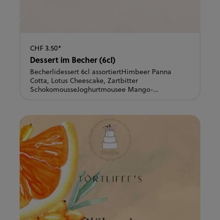
CHF 3.50*
Dessert im Becher (6cl)
Becherlidessert 6cl assortiertHimbeer Panna
Cotta, Lotus Cheescake, Zartbitter
SchokomousseJoghurtmousee Mango-
Passionsfrucht, Vanille, Blutorange, Erdeer.-
Himbeer