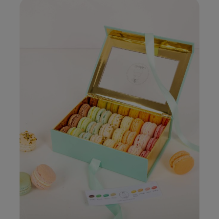
sorgt er für gemütliche Wohlfühlmomente.So
schmeckt Winter – schnell, unkompliziert,
himmlisch.Anwendungsmöglichkeiten: Nach
belieben in Rotwein, Weisswein, Apfelmost,
Milch, Bier oder Tee mit Orangen, Zitronen,
Limetten verfeinern.