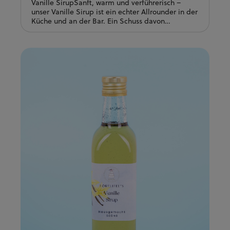
Vanille SirupSanft, warm und verführerisch –
unser Vanille Sirup ist ein echter Allrounder in der
Küche und an der Bar. Ein Schuss davon
verfeinert Kaffee, Cappuccino oder Latte
Macchiato, macht Desserts unwiderstehlich und
sorgt auch im Cocktailglas für das gewisse Etwas.
Ob als Topping über Gebäck, im Joghurt oder im
Drink – Vanille passt einfach immer.Ein Must-
have für alle, die es aromatisch und fein
lieben.Anwendungsmöglichkeiten: Zum
verfeinern von heissen oder kalten
Kaffespezialitäten oder für diverse Süssspeisen