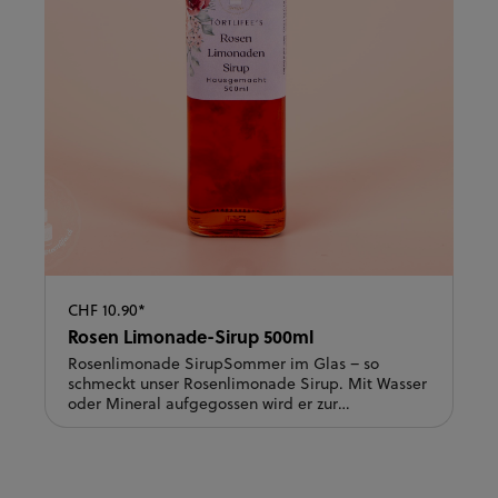
CHF 10.90*
Rosen Limonade-Sirup 500ml
Rosenlimonade SirupSommer im Glas – so
schmeckt unser Rosenlimonade Sirup. Mit Wasser
oder Mineral aufgegossen wird er zur
erfrischenden Limonade, im Prosecco zum
eleganten Aperitif. Auch alkoholfrei im Mocktail
oder als Highlight über Eis und Obstsalat sorgt er
für einen Hauch Orient. Zart, blumig, besonders –