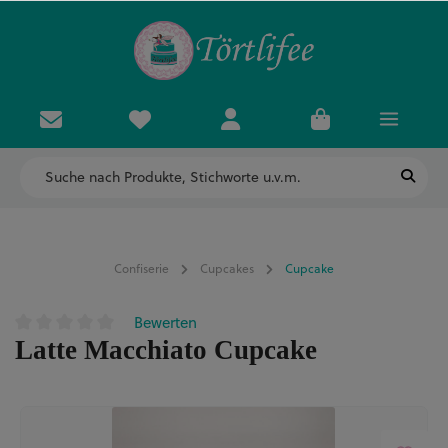
Confiserie
Cupcakes
Cupcake
Bewerten
Durchschnittliche Bewertung von 0 von 5 Sternen
Latte Macchiato Cupcake