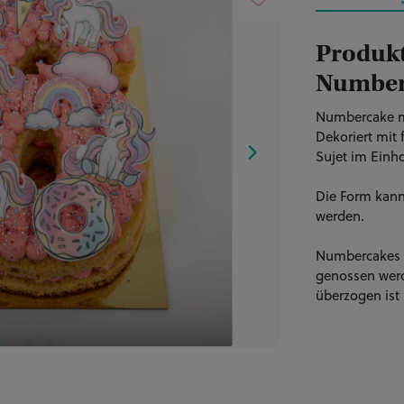
Produkt
Number
Numbercake mi
Dekoriert mit
Sujet im Einh
Die Form kann
werden.
Numbercakes s
genossen werd
überzogen ist