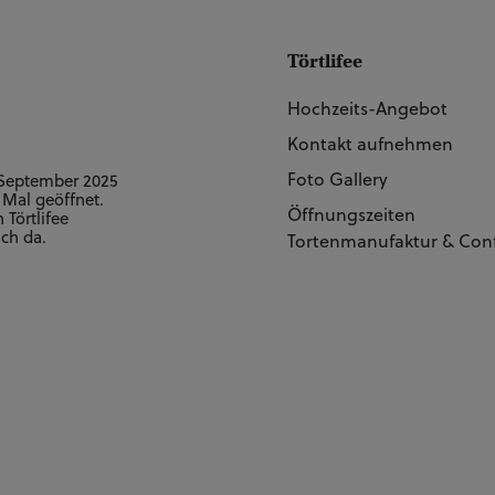
e (60 Personen) A2
CHF 200.00**
Törtlifee
Hochzeits-Angebot
Kontakt aufnehmen
Foto Gallery
 September 2025
 Mal geöffnet.
Öffnungszeiten
Törtlifee
uch da.
Tortenmanufaktur & Conf