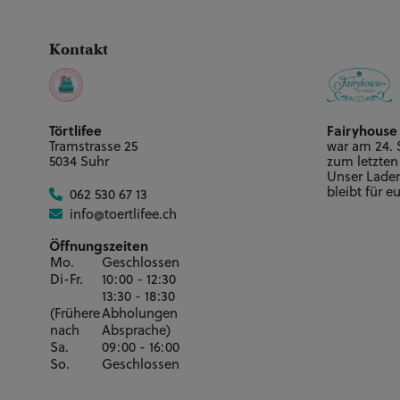
1x Torte Hoch ca. A2, 3x Biskuit + 3x Buttercrem
/40x60cm
Kontakt
Törtlifee
Fairyhouse
Tramstrasse 25
war am 24.
5034 Suhr
zum letzten
Unser Laden 
bleibt für e
062 530 67 13
info@toertlifee.ch
Öffnungszeiten
Mo.
Geschlossen
Di-Fr.
10:00 - 12:30
13:30 - 18:30
(Frühere
Abholungen
nach
Absprache)
Sa.
09:00 - 16:00
So.
Geschlossen