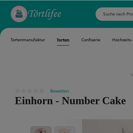
Tortenmanufaktur
Torten
Confiserie
Hochzeits
T
Bewerten
Durchschnittliche Bewertung von 0 von 5 Sternen
Einhorn - Number Cake