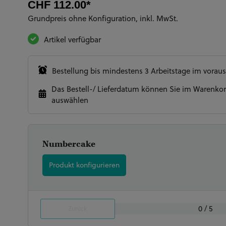
CHF 112.00*
Grundpreis ohne Konfiguration, inkl. MwSt.
Artikel verfügbar
Bestellung bis mindestens 3 Arbeitstage im voraus
Das Bestell-/ Lieferdatum können Sie im Warenkor
auswählen
Numbercake
Produkt konfigurieren
Grösse
Torten-Form
Aroma Biskuit
Aroma Füllung
Allergiker
(Pflichtfeld)
(Pflichtfeld)
0 / 5
Zurück
Bitte geben Sie uns die Form der Torte bekannt:
1x Torte ca. A4, 2x Biskuit / 2x Buttercreme (8-1
Bitte wählen Sie Ihr Wunschbiskuit aus
Bitte wählen Sie Ihre Wunschfüllung aus
Keine Auswahl