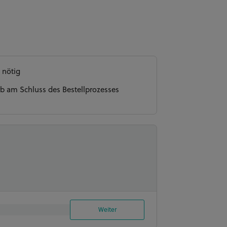
 nötig
b am Schluss des Bestellprozesses
Weiter
0 Personen) A4 / 20x