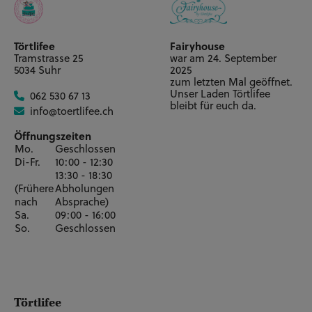
Vierstöckig 4" + 6" + 8" +
11" - 67 Personen / 87
CHF 496.00**
Tortenstücke
Törtlifee
Fairyhouse
Tramstrasse 25
war am 24. September
5034 Suhr
2025
Vierstöckig 5" + 7" + 9" +
zum letzten Mal geöffnet.
Unser Laden Törtlifee
062 530 67 13
11" - 78 Personen / 102
CHF 530.00**
bleibt für euch da.
info@toertlifee.ch
Tortenstücke
Öffnungszeiten
Mo.
Geschlossen
Vierstöckig 5" + 7" + 9" +
Di-Fr.
10:00 - 12:30
12" - 85 Personen / 110
CHF 560.00**
13:30 - 18:30
Tortenstücke
(Frühere
Abholungen
nach
Absprache)
Sa.
09:00 - 16:00
Vierstöckig 6" + 8" + 10" +
So.
Geschlossen
12" - 98 Personen / 127
CHF 654.00**
Tortenstücke
Fünfstöckig 4" + 6" + 8" +
Törtlifee