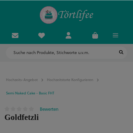
Hochzeits-Angebot
Hochzeitstorte Konfigurieren
Semi Naked Cake - Basic FHT
Bewerten
Durchschnittliche Bewertung von 0 von 5 Sternen
Goldfetzli