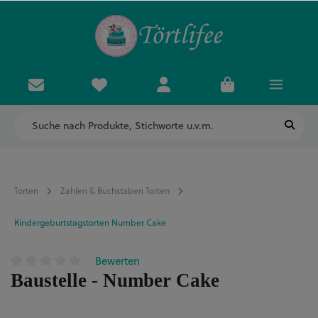
Torten
Zahlen & Buchstaben Torten
Kindergeburtstagstorten Number Cake
Bewerten
Durchschnittliche Bewertung von 0 von 5 Sternen
Baustelle - Number Cake