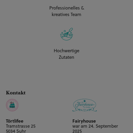
/40x60cm
Professionelles &
kreatives Team
1x Torte Hoch ca. A2, 3x
Biskuit + 3x Buttercreme
CHF 200.00**
(60 Personen) A2
/40x60cm
Hochwertige
Zutaten
Kontakt
Törtlifee
Fairyhouse
Tramstrasse 25
war am 24. September
5034 Suhr
2025