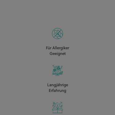
2x Torte Hoch je A4, 3x
Biskuit + 3x Buttercreme
CHF 142.00**
(28-30 Personen) A3 /
30x40cm
2x Torte Hoch je A3, 2x
Biskuit + 2x Buttercreme
CHF 180.00**
Für Allergiker
(40 Personen) A2
Geeignet
/40x60cm
1x Torte Hoch ca. A2, 2x
Biskuit + 2x Buttercreme
CHF 180.00**
(40 Personen) A2
Langjährige
/40x60cm
Erfahrung
2x Torte Hoch je A3, 3x
Biskuit + 3x Buttercreme
CHF 200.00**
(60 Personen) A2