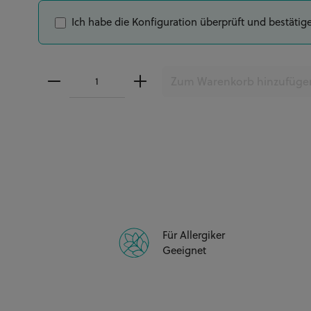
Ich habe die Konfiguration überprüft und bestätig
Zweistöckig 6" 15cm + 8" 20cm - 27 Personen / 
Zum Warenkorb hinzufüge
Für Allergiker
Geeignet