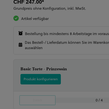
CHF 247.00*
Grundpreis ohne Konfiguration, inkl. MwSt.
Artikel verfügbar
Bestellung bis mindestens 8 Arbeitstage im voraus
Das Bestell-/ Lieferdatum können Sie im Warenkor
auswählen
Basic Torte - Prinzessin
Produkt konfigurieren
Torten Grösse / Personen Anzahl
Aroma Biskuit & Füllung
Optionen
Zahl
(Pflichtfeld)
(Pflichtfeld)
(Pflichtfeld)
(Pflichtfeld)
0 / 4
Zurück
Unsere Torten bestehen aus 4 Schichten Biskuit
Buttercreme oder Joghurtmousse.