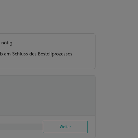
 nötig
b am Schluss des Bestellprozesses
Weiter
 und 3 Schichten Füllung aus