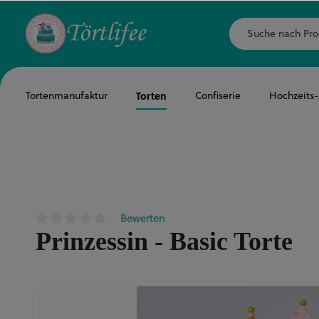
Tortenmanufaktur
Torten
Confiserie
Hochzeits
Bewerten
Durchschnittliche Bewertung von 0 von 5 Sternen
Prinzessin - Basic Torte