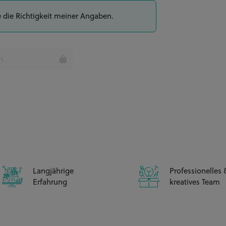
e die Richtigkeit meiner Angaben.
35 Tortenstücke
CHF 177.00**
n
Langjährige
Professionelles 
Erfahrung
kreatives Team