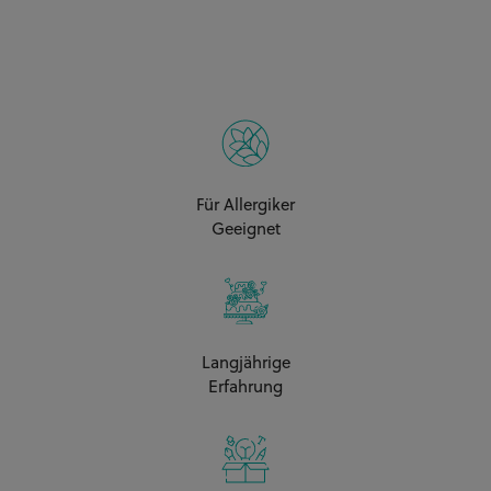
2x Torte Hoch je A4, 3x
Biskuit + 3x Buttercreme
CHF 124.00**
(28-30 Personen) A3 /
30x40cm
2x Torte Hoch je A3, 2x
Biskuit + 2x Buttercreme
CHF 180.00**
Für Allergiker
(40 Personen) A2
Geeignet
/40x60cm
1x Torte Hoch ca. A2, 2x
Biskuit + 2x Buttercreme
CHF 180.00**
(40 Personen) A2
Langjährige
/40x60cm
Erfahrung
2x Torte Hoch je A3, 3x
Biskuit + 3x Buttercreme
CHF 200.00**
(60 Personen) A2