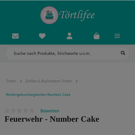
Torten
Zahlen & Buchstaben Torten
Kindergeburtstagstorten Number Cake
Bewerten
Durchschnittliche Bewertung von 0 von 5 Sternen
Feuerwehr - Number Cake