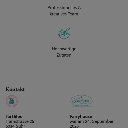
/40x60cm
Professionelles &
kreatives Team
1x Torte Hoch ca. A2, 3x
Biskuit + 3x Buttercreme
CHF 200.00**
(60 Personen) A2
/40x60cm
Hochwertige
Zutaten
Kontakt
Törtlifee
Fairyhouse
Tramstrasse 25
war am 24. September
5034 Suhr
2025