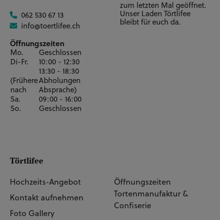
Vierstöckig 5" + 7" + 9" +
zum letzten Mal geöffnet.
Unser Laden Törtlifee
062 530 67 13
11" - 78 Personen / 102
CHF 522.00**
bleibt für euch da.
info@toertlifee.ch
Tortenstücke
Öffnungszeiten
Mo.
Geschlossen
Vierstöckig 5" + 7" + 9" +
Di-Fr.
10:00 - 12:30
12" - 85 Personen / 110
CHF 554.00**
13:30 - 18:30
Tortenstücke
(Frühere
Abholungen
nach
Absprache)
Sa.
09:00 - 16:00
Vierstöckig 6" + 8" + 10" +
So.
Geschlossen
12" - 98 Personen / 127
CHF 645.00**
Tortenstücke
Fünfstöckig 4" + 6" + 8" +
Törtlifee
10" + 12" - 102 Personen /
CHF 731.00**
133 Tortenstücke
Hochzeits-Angebot
Öffnungszeiten
Tortenmanufaktur &
Kontakt aufnehmen
Confiserie
Fünfstöckig 5" + 7" + 9" +
Foto Gallery
11" + 13" - 129 Personen /
CHF 839.00**