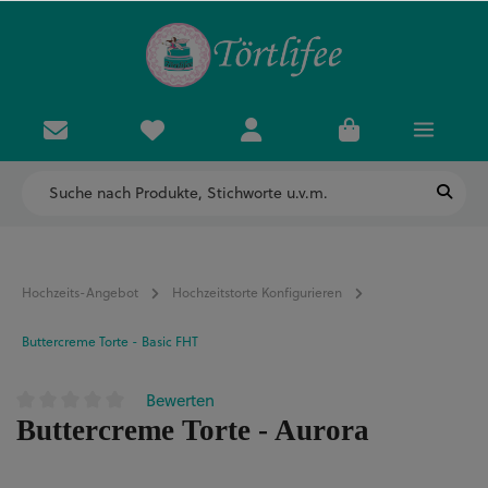
Hochzeits-Angebot
Hochzeitstorte Konfigurieren
Buttercreme Torte - Basic FHT
Bewerten
Durchschnittliche Bewertung von 0 von 5 Sternen
Buttercreme Torte - Aurora