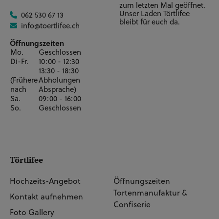
Vierstöckig 5" + 7" + 9" +
zum letzten Mal geöffnet.
Unser Laden Törtlifee
062 530 67 13
11" - 78 Personen / 102
CHF 500.00**
bleibt für euch da.
info@toertlifee.ch
Tortenstücke
Öffnungszeiten
Mo.
Geschlossen
Vierstöckig 5" + 7" + 9" +
Di-Fr.
10:00 - 12:30
12" - 85 Personen / 110
CHF 530.00**
13:30 - 18:30
Tortenstücke
(Frühere
Abholungen
nach
Absprache)
Sa.
09:00 - 16:00
Vierstöckig 6" + 8" + 10" +
So.
Geschlossen
12" - 98 Personen / 127
CHF 619.00**
Tortenstücke
Fünfstöckig 4" + 6" + 8" +
Törtlifee
10" + 12" - 102 Personen /
CHF 701.00**
133 Tortenstücke
Hochzeits-Angebot
Öffnungszeiten
Tortenmanufaktur &
Kontakt aufnehmen
Confiserie
Fünfstöckig 5" + 7" + 9" +
Foto Gallery
11" + 13" - 129 Personen /
CHF 807.00**