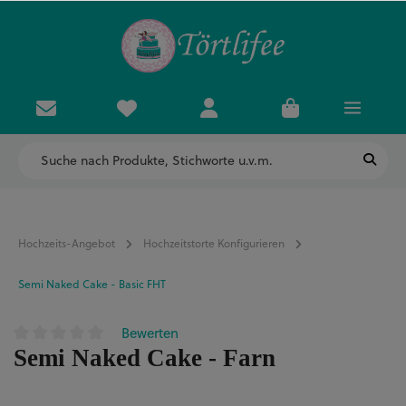
Hochzeits-Angebot
Hochzeitstorte Konfigurieren
Semi Naked Cake - Basic FHT
Bewerten
Durchschnittliche Bewertung von 0 von 5 Sternen
Semi Naked Cake - Farn