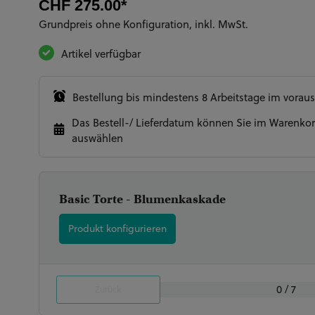
CHF 275.00*
Grundpreis ohne Konfiguration, inkl. MwSt.
Artikel verfügbar
Bestellung bis mindestens 8 Arbeitstage im voraus
Das Bestell-/ Lieferdatum können Sie im Warenkor
auswählen
Basic Torte - Blumenkaskade
Produkt konfigurieren
Torten Grösse / Personen Anzahl
Aroma Biskuit & Füllung
Grundfarbe der Torte
Drip Farbe
Akzentfarbe Blumen
Optionen
Zahl (wenn zuvor angewählt)
(Pflichtfeld)
(Pflichtfeld)
(Pflichtfeld)
(Pflichtfeld)
(Pflichtfeld)
(Pflichtfeld)
0 / 7
Zurück
Unsere Torten bestehen aus 4 Schichten Biskuit
Buttercreme oder Joghurtmousse.
gold