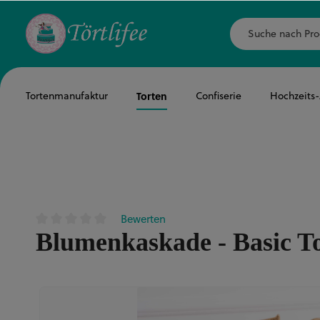
Tortenmanufaktur
Torten
Confiserie
Hochzeits
Bewerten
Durchschnittliche Bewertung von 0 von 5 Sternen
Blumenkaskade - Basic T