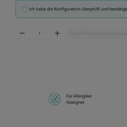
Ich habe die Konfiguration überprüft und bestätig
mintgrün
Zweistöckig 6" 15cm + 8" 20cm - 27 Personen / 
pastell salbei
Zum Warenkorb hinzufüge
Zweistöckig 6" 15cm + 9" 25cm - 33 Personen / 
bordeaux
Für Allergiker
Geeignet