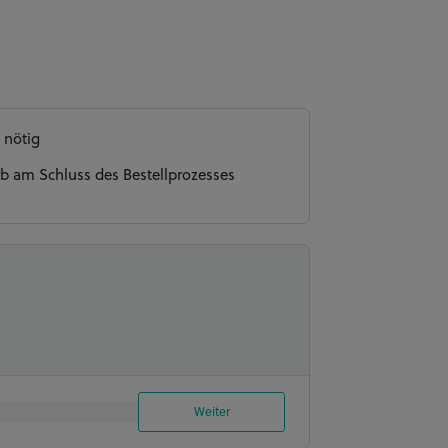
 nötig
b am Schluss des Bestellprozesses
Weiter
 und 3 Schichten Füllung aus