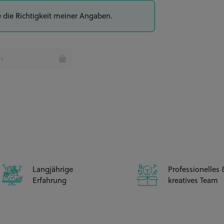
e die Richtigkeit meiner Angaben.
35 Tortenstücke
CHF 195.00**
n
39 Tortenstücke
CHF 210.00**
CHF 10.00**
Langjährige
Professionelles 
Erfahrung
kreatives Team